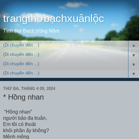
trangthơbạchxuânlộc
Tình thơ Bạch Vũng Nồm
▼
▼
▼
▼
THỨ BA, THÁNG 4 09, 2024
* Hồng nhan
“Hồng nhan”
người bảo đa truân,
Em tôi có thoát
khỏi phần ấy không?
Mênh mông