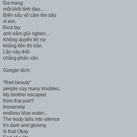
Đa mang
một khối tình đau…
Biển sâu vô cảm ôm sầu
vì em.
Đưa tay
anh nắm giữ nghen…
Không duyên thì nợ
không tiên thì trần.
Lần này thôi
chẳng phân vân.
Google dịch:
“Red beauty”
people say many troubles,
My brother escaped
from that part?
Immensity
endless blue water...
The body falls into silence
It's dark and gloomy.
Is that Okay