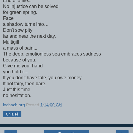
End of a life...
No injustice can be solved
for green spring.
Face
a shadow turns into…
Don't sow pity
far and near the next day.
Multigill
a mass of pain...
The deep, emotionless sea embraces sadness
because of you.
Give me your hand
you hold it...
If you don't have fate, you owe money
If not fairy, then bare.
Just this time
no hesitation.
locbach.org
Posted
1:14:00 CH
Chia sẻ