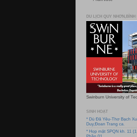
DU LỊCH QUY NHƠN,BÌNH 
Swinburn University of Te
SINH HOẠT
* Dù Đã Yêu-Thơ Bạch X
Duy,Đoan Trang ca.
* Họp mặt SPQN kh. 11 (
Phần 01