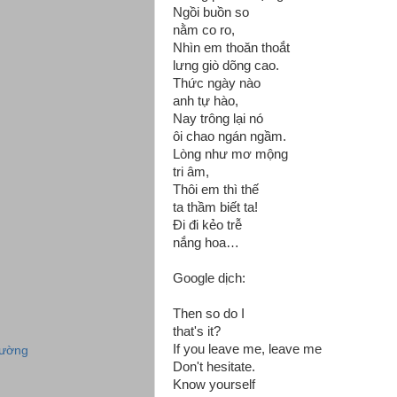
Ngồi buồn so
nằm co ro,
Nhìn em thoăn thoắt
lưng giò dõng cao.
Thức ngày nào
anh tự hào,
Nay trông lại nó
ôi chao ngán ngầm.
Lòng như mơ mộng
tri âm,
Thôi em thì thế
ta thầm biết ta!
Đi đi kẻo trễ
nắng hoa…
Google dịch:
Then so do I
that's it?
If you leave me, leave me
rường
Don't hesitate.
Know yourself