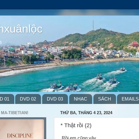
hxuânlộc
m
D 01
DVD 02
DVD 03
NHẠC
SÁCH
EMAILS
 MA-TIBETIAN!
THỨ BA, THÁNG 4 23, 2024
* Thật rồi (2)
Rồi em cũng vậy