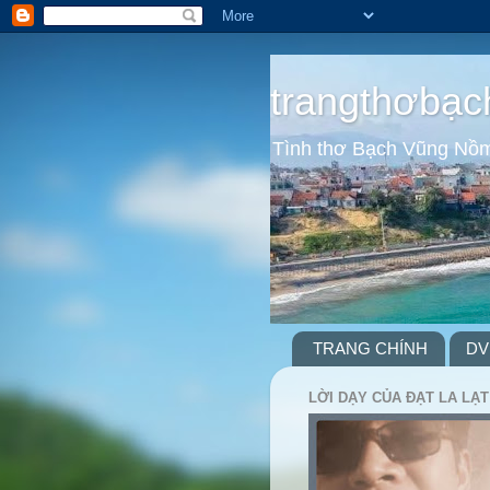
trangthơbạc
Tình thơ Bạch Vũng Nồ
TRANG CHÍNH
DV
LỜI DẠY CỦA ĐẠT LA LẠT