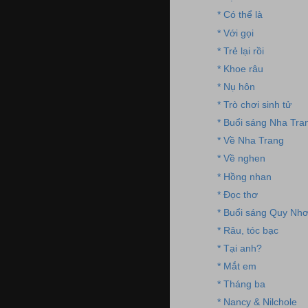
* Có thể là
* Với gọi
* Trẻ lại rồi
* Khoe râu
* Nụ hôn
* Trò chơi sinh tử
* Buổi sáng Nha Tra
* Về Nha Trang
* Về nghen
* Hồng nhan
* Đọc thơ
* Buổi sáng Quy Nh
* Râu, tóc bạc
* Tại anh?
* Mắt em
* Tháng ba
* Nancy & Nilchole