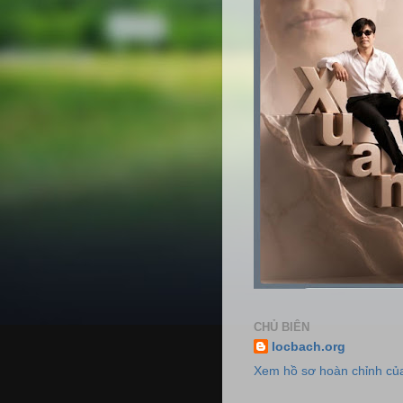
CHỦ BIÊN
locbach.org
Xem hồ sơ hoàn chỉnh của