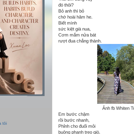
đó thôi?
Bỏ anh thì bỏ
chớ hoài hăm he.
Biết mình
sức kiệt già nua,
Cơm mắm nửa bát
rượt đua chẳng thành.
Ảnh fb Whiten T
Em bước chậm
rồi bước nhanh,
 tôi
Phỉnh cho đuối mỏi
buông phanh trẹo giò.