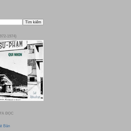
972-1974)
ƯA ĐỌC
ật Bản