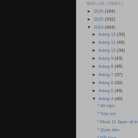
MỤC LỤC ( INDEX )
►
2026
(184)
►
2025
(332)
▼
2024
(404)
►
tháng 12
(33)
►
tháng 11
(40)
►
tháng 10
(34)
►
tháng 9
(43)
►
tháng 8
(48)
►
tháng 7
(37)
►
tháng 6
(30)
►
tháng 5
(49)
▼
tháng 4
(40)
* 49 năm
* Trăn trở
* Khoá 11 Spqn về t
* Quan tâm
* Nỗi lòng