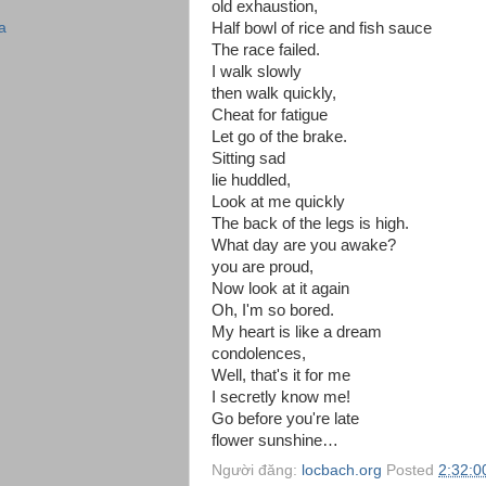
old exhaustion,
Half bowl of rice and fish sauce
a
The race failed.
I walk slowly
then walk quickly,
Cheat for fatigue
Let go of the brake.
Sitting sad
lie huddled,
Look at me quickly
The back of the legs is high.
What day are you awake?
you are proud,
Now look at it again
Oh, I'm so bored.
My heart is like a dream
condolences,
Well, that's it for me
I secretly know me!
Go before you're late
flower sunshine…
Người đăng:
locbach.org
Posted
2:32:0