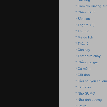
* Cảm ơn Hương Xư
* Chân thành
* Sân sau
* Thật rồi (2)
* Thủ túc
* Mê du lịch
* Thật rồi
* Còn say
* Thơ chưa cháy
* Chẳng có già
* Cá mồm
* Giữ đạo
* Cầu nguyện chi em
* Làm con
* Nhớ SUMO
* Như ánh dương
* Lặt rau