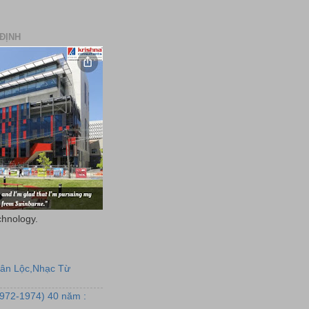
ĐỊNH
chnology.
uân Lộc,Nhạc Từ
1972-1974) 40 năm :