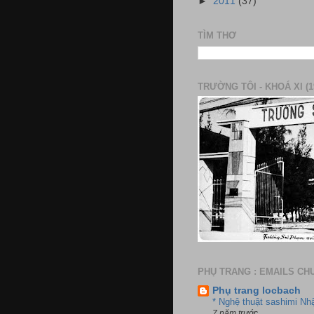
►
2011
(37)
TÌM THƠ
TRƯỜNG TÔI - KHOÁ XI (1
PHỤ TRANG : EMAILS CH
Phụ trang locbach
* Nghệ thuật sashimi Nh
7 năm trước