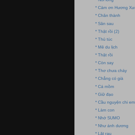
* Cảm ơn Hương Xư
* Chân thành
* Sân sau
* Thật rồi (2)
* Thủ túc
* Mê du lịch
* Thật rồi
* Còn say
* Thơ chưa cháy
* Chẳng có già
* Cá mồm
* Giữ đạo
* Cầu nguyện chi em
* Làm con
* Nhớ SUMO
* Như ánh dương
* Lặt rau