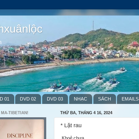
hxuânlộc
m
D 01
DVD 02
DVD 03
NHẠC
SÁCH
EMAILS
 MA-TIBETIAN!
THỨ BA, THÁNG 4 16, 2024
* Lặt rau
Khoẻ chưa