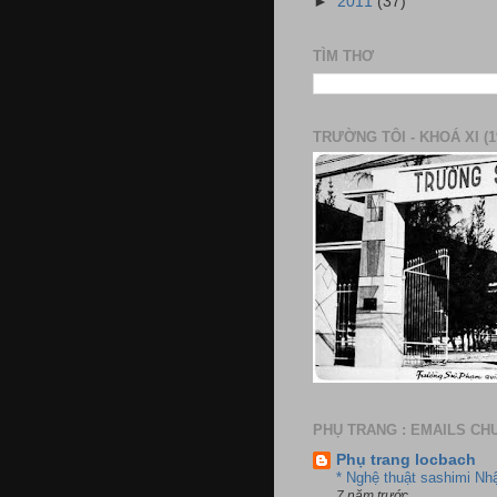
►
2011
(37)
TÌM THƠ
TRƯỜNG TÔI - KHOÁ XI (1
PHỤ TRANG : EMAILS CH
Phụ trang locbach
* Nghệ thuật sashimi Nh
7 năm trước