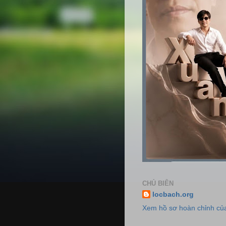
CHỦ BIÊN
locbach.org
Xem hồ sơ hoàn chỉnh của