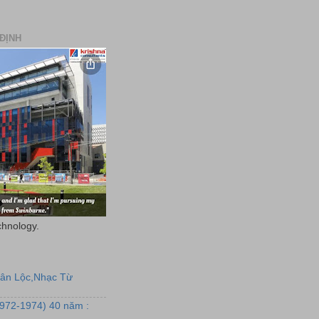
ĐỊNH
chnology.
uân Lộc,Nhạc Từ
1972-1974) 40 năm :