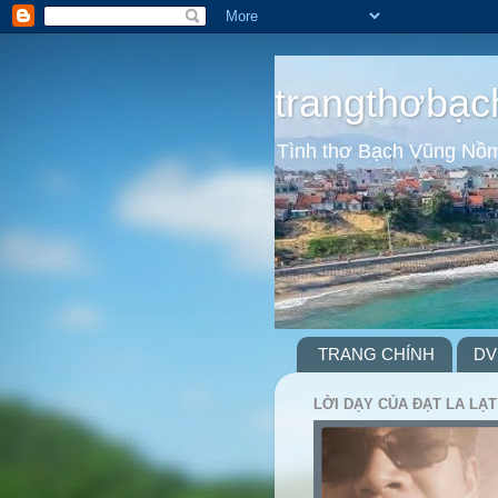
trangthơbạc
Tình thơ Bạch Vũng Nồ
TRANG CHÍNH
DV
LỜI DẠY CỦA ĐẠT LA LẠT