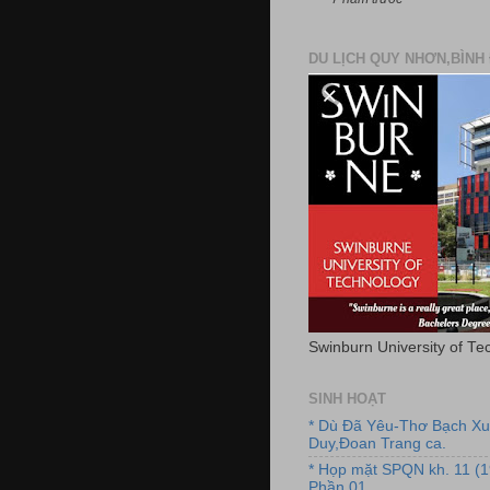
DU LỊCH QUY NHƠN,BÌNH 
Swinburn University of Te
SINH HOẠT
* Dù Đã Yêu-Thơ Bạch X
Duy,Đoan Trang ca.
* Họp mặt SPQN kh. 11 (
Phần 01