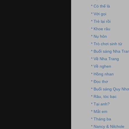
* Có thể là
* Với gọi
* Trẻ lại rồi
* Khoe râu
* Nụ hôn
* Trò chơi sinh tử
* Buổi sáng Nha Tra
* Về Nha Trang
* Về nghen
* Hồng nhan
* Đọc thơ
* Buổi sáng Quy Nh
* Râu, tóc bạc
* Tại anh?
* Mắt em
* Tháng ba
* Nancy & Nilchole