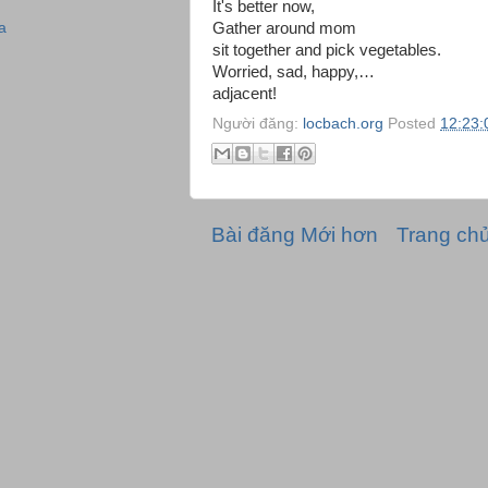
It's better now,
Gather around mom
a
sit together and pick vegetables.
Worried, sad, happy,…
adjacent!
Người đăng:
locbach.org
Posted
12:23:
Bài đăng Mới hơn
Trang ch