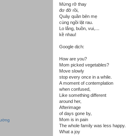
Mừng rỡ thay
đơ đỡ rồi,
Quây quần bên mẹ
cùng ngồi lặt rau.
Lo lắng, buồn, vui,…
kề nhau!
Google dịch:
How are you?
Mom picked vegetables?
Move slowly
stop every once in a while.
A moment of contemplation
when confused,
Like something different
around her,
Afterimage
of days gone by,
Mom is in pain
rường
The whole family was less happy.
What a joy