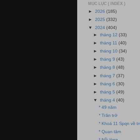
MỤC LỤC ( INDEX )
►
2026
(185)
►
2025
(332)
▼
2024
(404)
►
tháng 12
(33)
►
tháng 11
(40)
►
tháng 10
(34)
►
tháng 9
(43)
►
tháng 8
(48)
►
tháng 7
(37)
►
tháng 6
(30)
►
tháng 5
(49)
▼
tháng 4
(40)
* 49 năm
* Trăn trở
* Khoá 11 Spqn về t
* Quan tâm
* Nỗi lòng