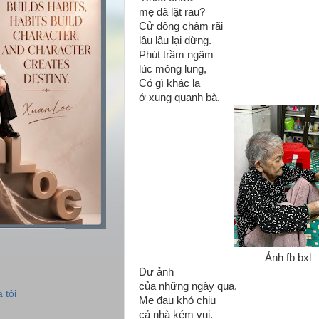
mẹ đã lặt rau?
Cử động chậm rãi
lâu lâu lại dừng.
Phút trầm ngâm
lúc mông lung,
Có gì khác lạ
ở xung quanh bà.
Ảnh fb bxl
Dư ảnh
của những ngày qua,
 tôi
Mẹ đau khó chịu
cả nhà kém vui.