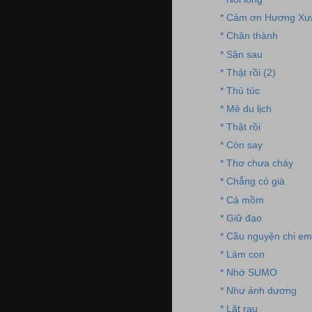
* Cảm ơn Hương Xư
* Chân thành
* Sân sau
* Thật rồi (2)
* Thủ túc
* Mê du lịch
* Thật rồi
* Còn say
* Thơ chưa cháy
* Chẳng có già
* Cá mồm
* Giữ đạo
* Cầu nguyện chi em
* Làm con
* Nhớ SUMO
* Như ánh dương
* Lặt rau