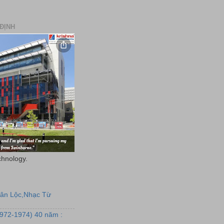
ĐỊNH
chnology.
uân Lộc,Nhạc Từ
1972-1974) 40 năm :