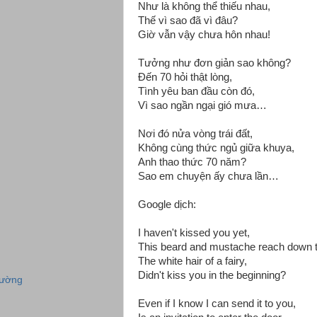
Như là không thể thiếu nhau,
Thế vì sao đã vì đâu?
Giờ vẫn vậy chưa hôn nhau!
Tưởng như đơn giản sao không?
Đến 70 hỏi thật lòng,
Tình yêu ban đầu còn đó,
Vì sao ngần ngại gió mưa…
Nơi đó nửa vòng trái đất,
Không cùng thức ngủ giữa khuya,
Anh thao thức 70 năm?
Sao em chuyện ấy chưa lần…
Google dịch:
I haven't kissed you yet,
This beard and mustache reach down t
The white hair of a fairy,
Didn't kiss you in the beginning?
rường
Even if I know I can send it to you,