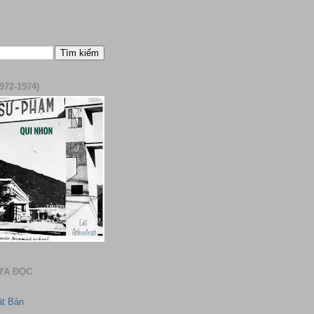
972-1974)
ƯA ĐỌC
ật Bản