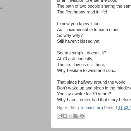
Is an invitation to enter the door,
The path of two people sharing the sam
a
The first happy road in life!
I knew you knew it too,
As if indispensable to each other,
So why why?
Still haven't kissed yet!
Seems simple, doesn't it?
At 70 ask honestly,
The first love is still there,
Why hesitate to wind and rain...
That place halfway around the world,
Don't wake up and sleep in the middle o
You lay awake for 70 years?
Why have I never had that story before.
Người đăng:
locbach.org
Posted
11:43: