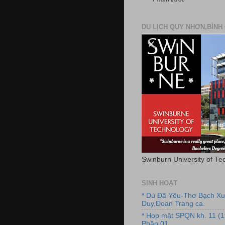
DU LỊCH QUY NHƠN,BÌNH 
Swinburn University of Te
SINH HOẠT
* Dù Đã Yêu-Thơ Bạch X
Duy,Đoan Trang ca.
* Họp mặt SPQN kh. 11 (
Phần 01