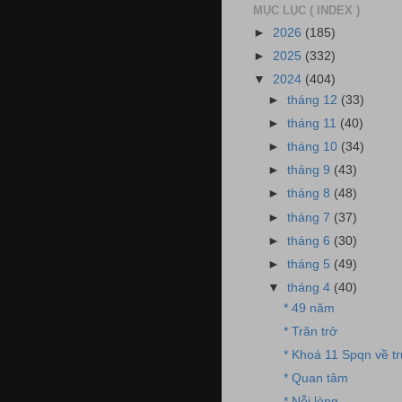
MỤC LỤC ( INDEX )
►
2026
(185)
►
2025
(332)
▼
2024
(404)
►
tháng 12
(33)
►
tháng 11
(40)
►
tháng 10
(34)
►
tháng 9
(43)
►
tháng 8
(48)
►
tháng 7
(37)
►
tháng 6
(30)
►
tháng 5
(49)
▼
tháng 4
(40)
* 49 năm
* Trăn trở
* Khoá 11 Spqn về t
* Quan tâm
* Nỗi lòng