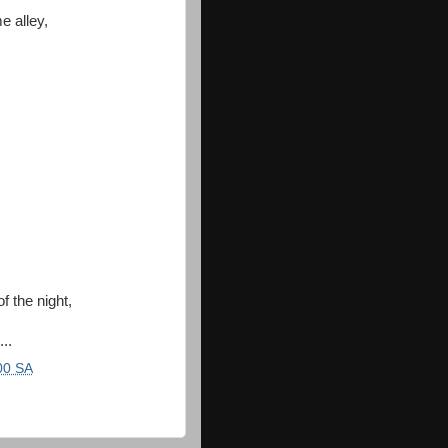
e alley,
f the night,
..
00 SA