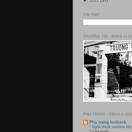
►
2011
(37)
TÌM THƠ
TRƯỜNG TÔI - KHOÁ XI (1
PHỤ TRANG : EMAILS CH
Phụ trang locbach
* Nghệ thuật sashimi Nh
7 năm trước