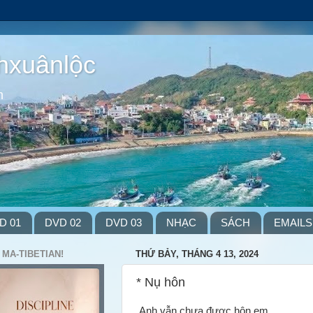
hxuânlộc
m
D 01
DVD 02
DVD 03
NHẠC
SÁCH
EMAILS
 MA-TIBETIAN!
THỨ BẢY, THÁNG 4 13, 2024
* Nụ hôn
Anh vẫn chưa được hôn em,