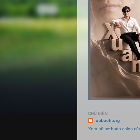
CHỦ BIÊN
locbach.org
Xem hồ sơ hoàn chỉnh của