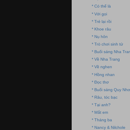
* Có thể là
* Với gọi
* Trẻ lại rồi
* Khoe râu
* Nụ hôn
* Trò chơi sinh tử
* Buổi sáng Nha Tra
* Về Nha Trang
* Về nghen
* Hồng nhan
* Đọc thơ
* Buổi sáng Quy Nh
* Râu, tóc bạc
* Tại anh?
* Mắt em
* Tháng ba
* Nancy & Nilchole