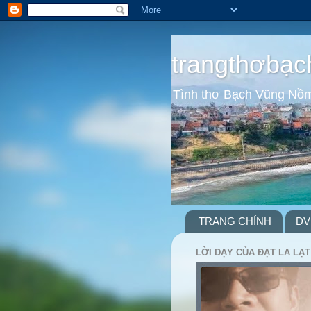
trangthơbạc
Tình thơ Bạch Vũng Nồ
TRANG CHÍNH
DV
LỜI DẠY CỦA ĐẠT LA LẠT