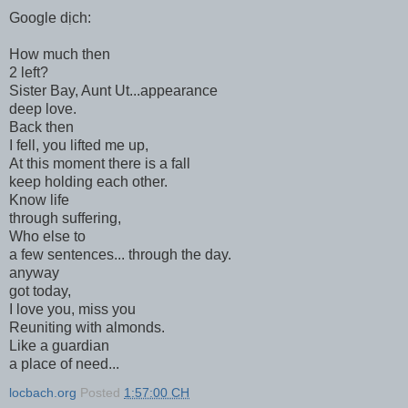
Google dịch:
How much then
2 left?
Sister Bay, Aunt Ut...appearance
deep love.
Back then
I fell, you lifted me up,
At this moment there is a fall
keep holding each other.
Know life
through suffering,
Who else to
a few sentences... through the day.
anyway
got today,
I love you, miss you
Reuniting with almonds.
Like a guardian
a place of need...
locbach.org
Posted
1:57:00 CH