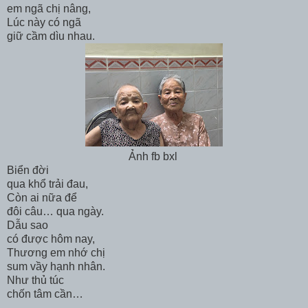
em ngã chị nâng,
Lúc này có ngã
giữ cầm dìu nhau.
Ảnh fb bxl
Biển đời
qua khổ trải đau,
Còn ai nữa để
đôi câu… qua ngày.
Dẫu sao
có được hôm nay,
Thương em nhớ chị
sum vầy hạnh nhân.
Như thủ túc
chốn tâm cần…