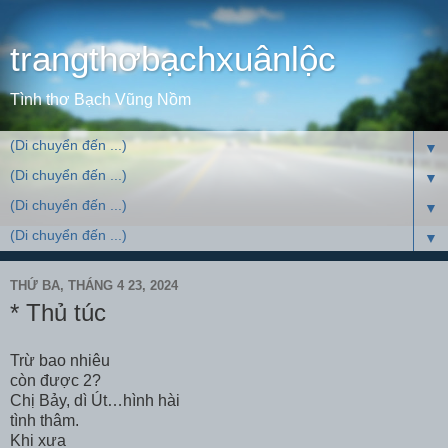
trangthơbạchxuânlộc
Tình thơ Bạch Vũng Nồm
▼
▼
▼
▼
THỨ BA, THÁNG 4 23, 2024
* Thủ túc
Trừ bao nhiêu
còn được 2?
Chị Bảy, dì Út…hình hài
tình thâm.
Khi xưa