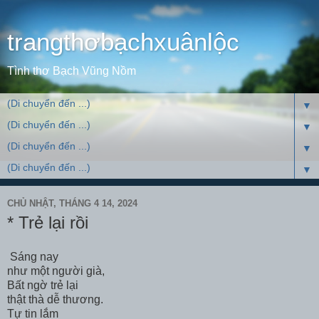
trangthơbạchxuânlộc
Tình thơ Bạch Vũng Nồm
▼
▼
▼
▼
CHỦ NHẬT, THÁNG 4 14, 2024
* Trẻ lại rồi
Sáng nay
như một người già,
Bất ngờ trẻ lại
thật thà dễ thương.
Tự tin lắm