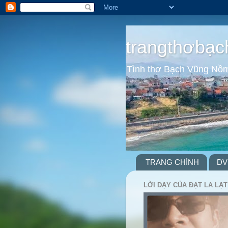
trangthơbạc
Tình thơ Bạch Vũng Nồ
TRANG CHÍNH
DV
LỜI DẠY CỦA ĐẠT LA LẠT