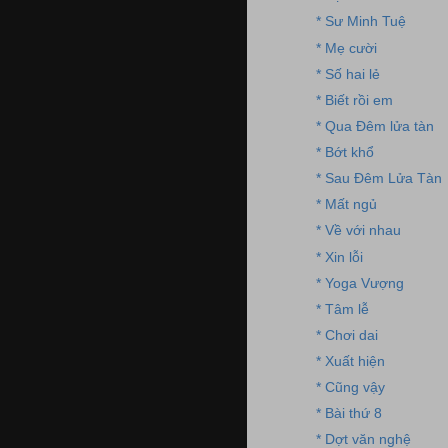
* Sư Minh Tuệ
* Mẹ cười
* Số hai lẻ
* Biết rồi em
* Qua Đêm lửa tàn
* Bớt khổ
* Sau Đêm Lửa Tàn
* Mất ngủ
* Về với nhau
* Xin lỗi
* Yoga Vượng
* Tâm lễ
* Chơi dai
* Xuất hiện
* Cũng vậy
* Bài thứ 8
* Dợt văn nghệ