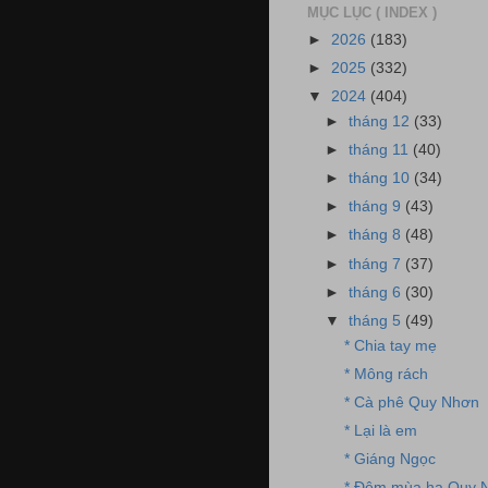
MỤC LỤC ( INDEX )
►
2026
(183)
►
2025
(332)
▼
2024
(404)
►
tháng 12
(33)
►
tháng 11
(40)
►
tháng 10
(34)
►
tháng 9
(43)
►
tháng 8
(48)
►
tháng 7
(37)
►
tháng 6
(30)
▼
tháng 5
(49)
* Chia tay mẹ
* Mông rách
* Cà phê Quy Nhơn
* Lại là em
* Giáng Ngọc
* Đêm mùa hạ Quy 