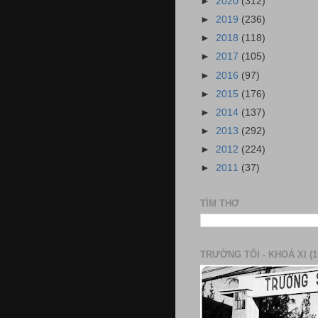
►
2020
(312)
►
2019
(236)
►
2018
(118)
►
2017
(105)
►
2016
(97)
►
2015
(176)
►
2014
(137)
►
2013
(292)
►
2012
(224)
►
2011
(37)
TÌM THƠ
TRƯỜNG TÔI - KHOÁ XI (1