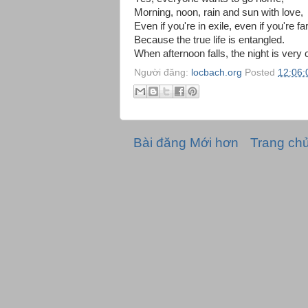
Morning, noon, rain and sun with love,
Even if you're in exile, even if you're f
Because the true life is entangled.
When afternoon falls, the night is very c
Người đăng:
locbach.org
Posted
12:06:
Bài đăng Mới hơn
Trang ch