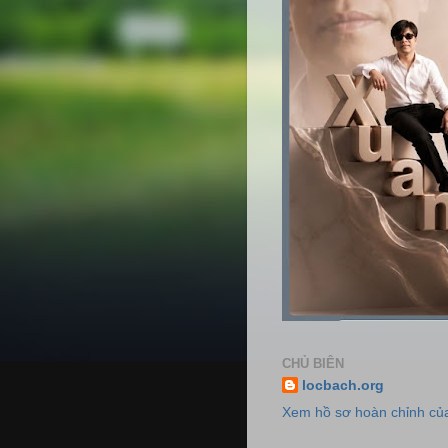
CHỦ BIÊN
locbach.org
Xem hồ sơ hoàn chỉnh của