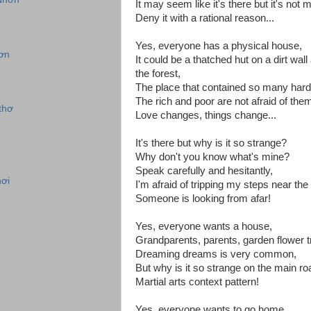
It may seem like it's there but it's not m
Deny it with a rational reason...
Yes, everyone has a physical house,
ơn
It could be a thatched hut on a dirt wal
the forest,
The place that contained so many hard
The rich and poor are not afraid of thems
thơ
Love changes, things change...
It's there but why is it so strange?
Why don't you know what's mine?
Speak carefully and hesitantly,
hơi
I'm afraid of tripping my steps near the 
Someone is looking from afar!
Yes, everyone wants a house,
Grandparents, parents, garden flower tr
Dreaming dreams is very common,
But why is it so strange on the main r
Martial arts context pattern!
Yes, everyone wants to go home,