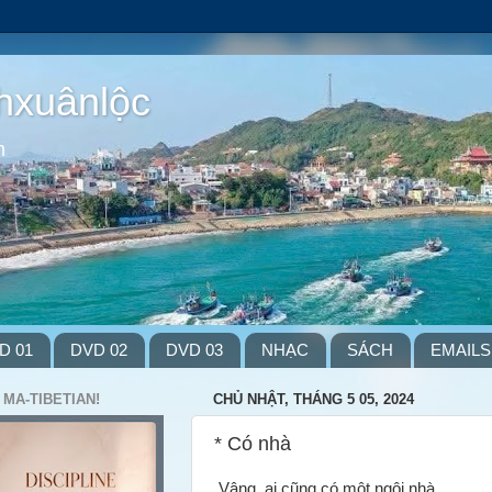
hxuânlộc
m
D 01
DVD 02
DVD 03
NHẠC
SÁCH
EMAILS
 MA-TIBETIAN!
CHỦ NHẬT, THÁNG 5 05, 2024
* Có nhà
Vâng, ai cũng có một ngôi nhà,