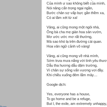
Của mình ư sao không biết của mình,
Nói năng cẩn trọng ngại ngần,
Bước chân sợ vấp bực gần thềm xa,
Có ai tầm xét từ xa!
Vâng, ai cũng mong một ngôi nhà,
Ông bà cha mẹ giàn hoa sân vườn,
Mơ ước ước mơ rất thường,
Mà sao khó lạ trên đường cái quan.
Hoa văn ngữ cảnh võ vàng!
Vâng, ai cũng mong về nhà mình,
Sớm trưa mưa nắng với tình yêu thươ
Dẫu tha hương dẫu dặm trường,
Vì chân sự sống vấn vương vơi đầy.
Khi chiều xuống đêm lắm mây…
Google dịch:
Yes, everyone has a house,
To go home and be a refuge,
But I, the exile, am extremely unhappy,
Nhơn