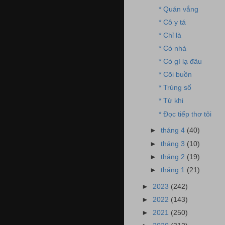
* Quán vắng
* Cô y tá
* Chỉ là
* Có nhà
* Có gì lạ đâu
* Cõi buồn
* Trúng số
* Từ khi
* Đọc tiếp thơ tôi
►
tháng 4
(40)
►
tháng 3
(10)
►
tháng 2
(19)
►
tháng 1
(21)
►
2023
(242)
►
2022
(143)
►
2021
(250)