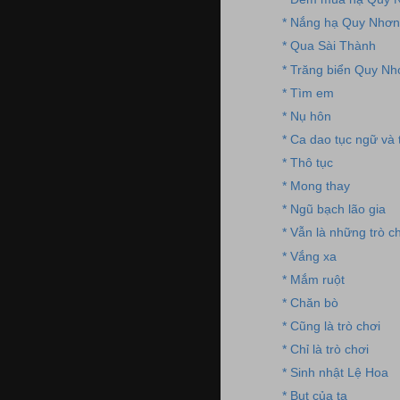
* Nắng hạ Quy Nhơn
* Qua Sài Thành
* Trăng biển Quy Nh
* Tìm em
* Nụ hôn
* Ca dao tục ngữ và 
* Thô tục
* Mong thay
* Ngũ bạch lão gia
* Vẫn là những trò c
* Vắng xa
* Mắm ruột
* Chăn bò
* Cũng là trò chơi
* Chỉ là trò chơi
* Sinh nhật Lệ Hoa
* Bụt của ta