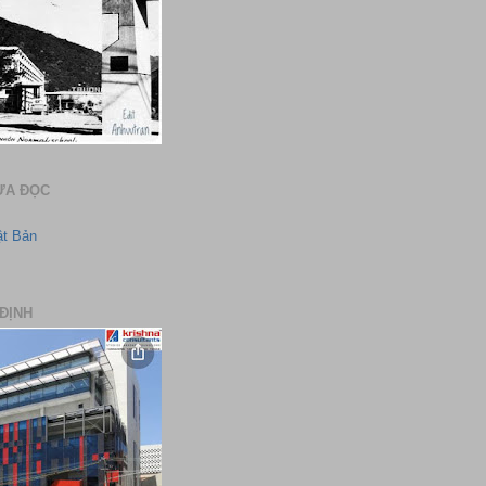
ƯA ĐỌC
ật Bản
ĐỊNH