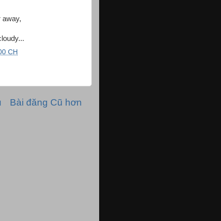
ar away,
loudy...
00 CH
ủ
Bài đăng Cũ hơn