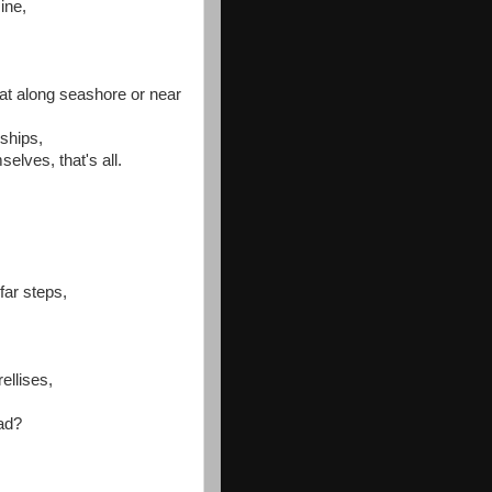
ine,
l at along seashore or near
ships,
elves, that's all.
far steps,
ellises,
oad?