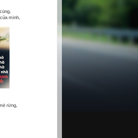
 cùng,
 của mình,
 mé rừng,