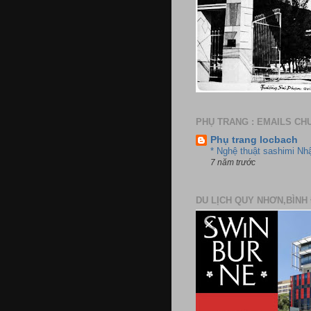
PHỤ TRANG : EMAILS CH
Phụ trang locbach
* Nghệ thuật sashimi Nh
7 năm trước
DU LỊCH QUY NHƠN,BÌNH 