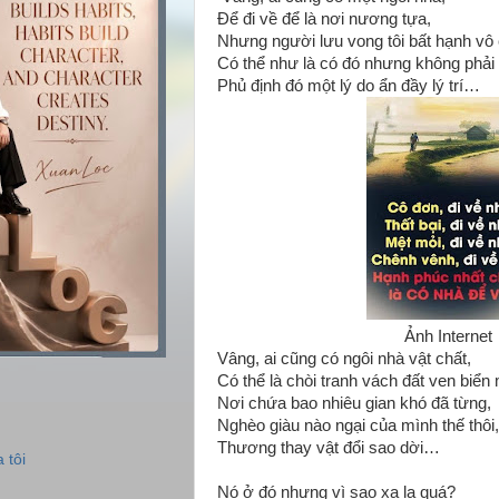
Để đi về để là nơi nương tựa,
Nhưng người lưu vong tôi bất hạnh vô
Có thể như là có đó nhưng không phải
Phủ định đó một lý do ẩn đầy lý trí…
Ảnh Internet
Vâng, ai cũng có ngôi nhà vật chất,
Có thể là chòi tranh vách đất ven biển
Nơi chứa bao nhiêu gian khó đã từng,
Nghèo giàu nào ngại của mình thế thôi,
Thương thay vật đổi sao dời…
 tôi
Nó ở đó nhưng vì sao xa lạ quá?