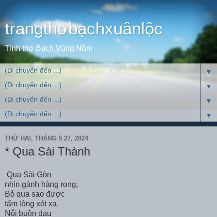
trangthơbạchxuânlộc
Tình thơ Bạch Vũng Nồm
▼
▼
▼
▼
THỨ HAI, THÁNG 5 27, 2024
* Qua Sài Thành
Qua Sài Gòn
nhìn gánh hàng rong,
Bỏ qua sao được
tấm lòng xót xa,
Nỗi buồn đau