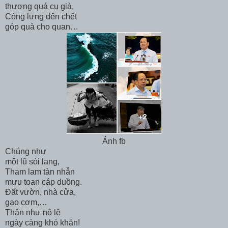
thương quá cụ già,
Còng lưng đến chết
góp quà cho quan…
Ảnh fb
Chúng như
một lũ sói lang,
Tham lam tàn nhẫn
mưu toan cáp duồng.
Đất vườn, nhà cửa,
gạo cơm,…
Thân như nô lệ
ngày càng khó khăn!