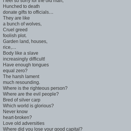
I feel so sorry for the old man,
Hunched to death
donate gifts to officials…
They are like
a bunch of wolves,
Cruel greed
foolish plot.
Garden land, houses,
rice,…
Body like a slave
increasingly difficult!
Have enough tongues
equal zero?
The harsh lament
much resounding.
Where is the righteous person?
Where are the evil people?
Bred of silver carp
Which world is glorious?
Never know
heart-broken?
Love old adversities
Where did you lose your good capital?