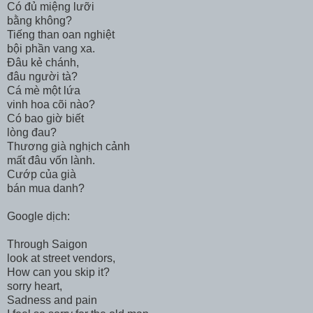
Có đủ miệng lưỡi
bằng không?
Tiếng than oan nghiệt
bội phần vang xa.
Đâu kẻ chánh,
đâu người tà?
Cá mè một lứa
vinh hoa cõi nào?
Có bao giờ biết
lòng đau?
Thương già nghịch cảnh
mất đâu vốn lành.
Cướp của già
bán mua danh?
Google dịch:
Through Saigon
look at street vendors,
How can you skip it?
sorry heart,
Sadness and pain