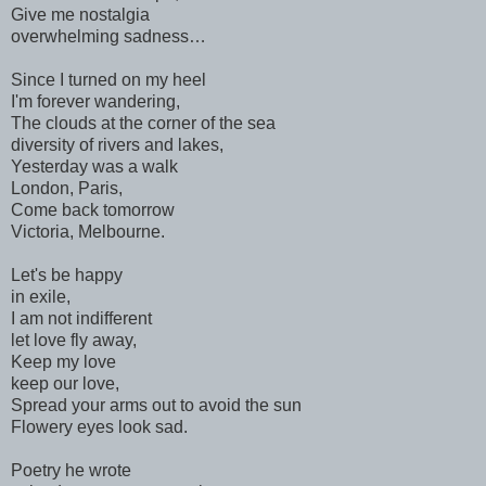
Give me nostalgia
overwhelming sadness…
Since I turned on my heel
I'm forever wandering,
The clouds at the corner of the sea
diversity of rivers and lakes,
Yesterday was a walk
London, Paris,
Come back tomorrow
Victoria, Melbourne.
Let's be happy
in exile,
I am not indifferent
let love fly away,
Keep my love
keep our love,
Spread your arms out to avoid the sun
Flowery eyes look sad.
Poetry he wrote