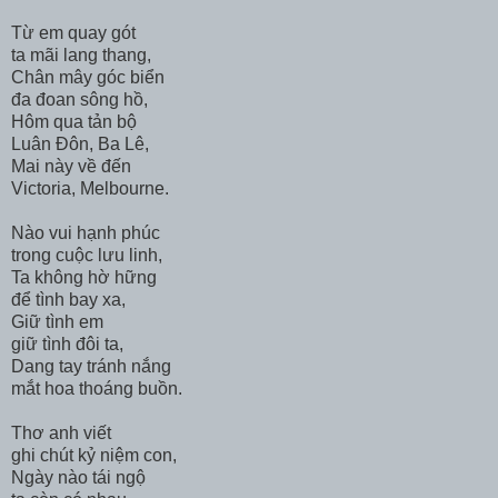
Từ em quay gót
ta mãi lang thang,
Chân mây góc biển
đa đoan sông hồ,
Hôm qua tản bộ
Luân Đôn, Ba Lê,
Mai này về đến
Victoria, Melbourne.
Nào vui hạnh phúc
trong cuộc lưu linh,
Ta không hờ hững
để tình bay xa,
Giữ tình em
giữ tình đôi ta,
Dang tay tránh nắng
mắt hoa thoáng buồn.
Thơ anh viết
ghi chút kỷ niệm con,
Ngày nào tái ngộ