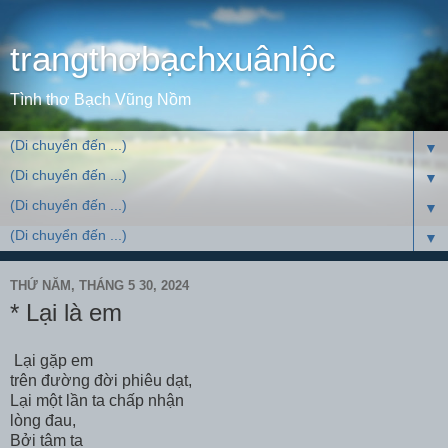
trangthơbạchxuânlộc
Tình thơ Bạch Vũng Nồm
▼
▼
▼
▼
THỨ NĂM, THÁNG 5 30, 2024
* Lại là em
Lại gặp em
trên đường đời phiêu dạt,
Lại một lần ta chấp nhận
lòng đau,
Bởi tâm ta