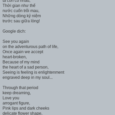
ta còn có nhau,
Thời gian như thể
nước cuốn trôi mau,
Những dòng kỷ niệm
trước sau giữa lòng!
Google dịch:
See you again
on the adventurous path of life,
Once again we accept
heart-broken,
Because of my mind
the heart of a sad person,
Seeing is feeling is enlightenment
engraved deep in my soul...
Through that period
keep dreaming,
Love you
arrogant figure,
Pink lips and dark cheeks
delicate flower shape,