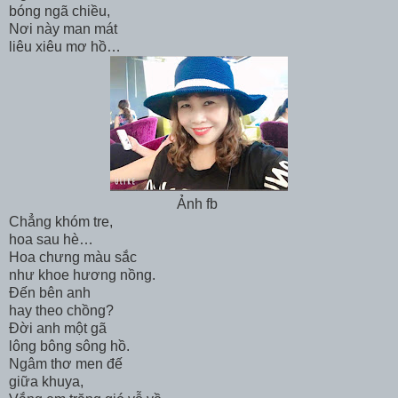
bóng ngã chiều,
Nơi này man mát
liêu xiêu mơ hồ…
Ảnh fb
Chẳng khóm tre,
hoa sau hè…
Hoa chưng màu sắc
như khoe hương nồng.
Đến bên anh
hay theo chồng?
Đời anh một gã
lông bông sông hồ.
Ngâm thơ men đế
giữa khuya,