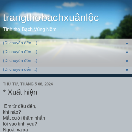
trangthơbạchxuânlộc
Tình thơ Bạch Vũng Nồm
▼
▼
▼
▼
THỨ TƯ, THÁNG 5 08, 2024
* Xuất hiện
Em từ đâu đến,
khi nào?
Mắt cười thầm nhắn
lối vào tình yêu?
Ngoài xa xa