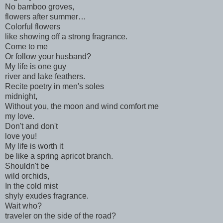
No bamboo groves,
flowers after summer…
Colorful flowers
like showing off a strong fragrance.
Come to me
Or follow your husband?
My life is one guy
river and lake feathers.
Recite poetry in men's soles
midnight,
Without you, the moon and wind comfort me
my love.
Don't and don't
love you!
My life is worth it
be like a spring apricot branch.
Shouldn't be
wild orchids,
In the cold mist
shyly exudes fragrance.
Wait who?
traveler on the side of the road?