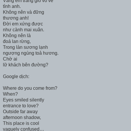
Vắng em trăng gió vỗ về
tình anh.
Không nên và đững
thương anh!
Đời em xứng được
như cành mai xuân.
Không nên là
đoá lan rừng,
Trong làn sương lạnh
ngượng ngùng toả hương.
Chờ ai
lữ khách bên đường?
Google dịch:
Where do you come from?
When?
Eyes smiled silently
entrance to love?
Outside far away
afternoon shadow,
This place is cool
vaguely confused…