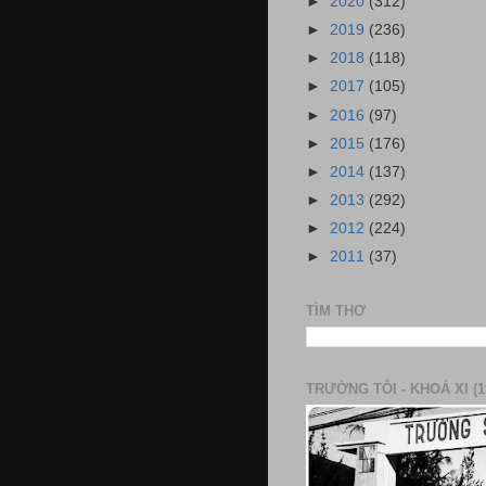
►
2020
(312)
►
2019
(236)
►
2018
(118)
►
2017
(105)
►
2016
(97)
►
2015
(176)
►
2014
(137)
►
2013
(292)
►
2012
(224)
►
2011
(37)
TÌM THƠ
TRƯỜNG TÔI - KHOÁ XI (1