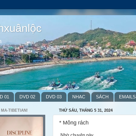
hxuânlộc
m
D 01
DVD 02
DVD 03
NHẠC
SÁCH
EMAILS
 MA-TIBETIAN!
THỨ SÁU, THÁNG 5 31, 2024
* Mông rách
Nhờ chuyện này