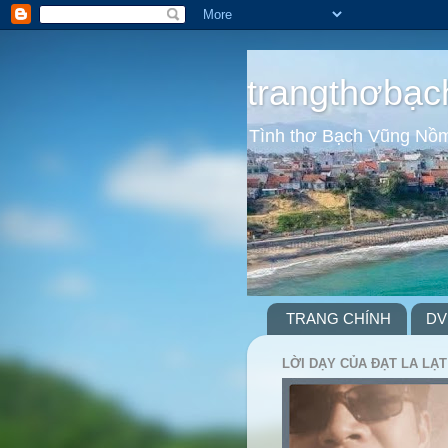
trangthơbạc
Tình thơ Bạch Vũng Nồ
TRANG CHÍNH
DV
LỜI DẠY CỦA ĐẠT LA LẠT