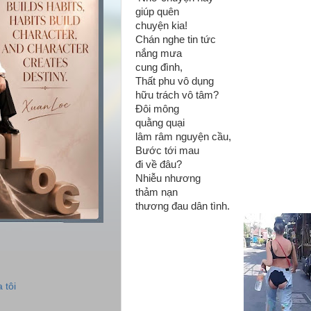
giúp quên
chuyện kia!
Chán nghe tin tức
nắng mưa
cung đình,
Thất phu vô dụng
hữu trách vô tâm?
Đôi mông
quằng quại
lâm râm nguyện cầu,
Bước tới mau
đi về đâu?
Nhiễu nhương
thảm nạn
thương đau dân tình.
 tôi