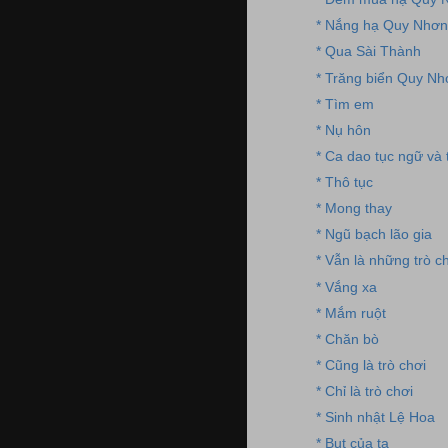
* Nắng hạ Quy Nhơn
* Qua Sài Thành
* Trăng biển Quy Nh
* Tìm em
* Nụ hôn
* Ca dao tục ngữ và 
* Thô tục
* Mong thay
* Ngũ bạch lão gia
* Vẫn là những trò c
* Vắng xa
* Mắm ruột
* Chăn bò
* Cũng là trò chơi
* Chỉ là trò chơi
* Sinh nhật Lệ Hoa
* Bụt của ta