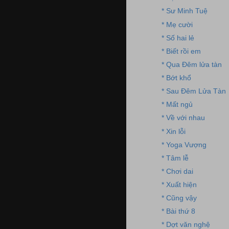
* Sư Minh Tuệ
* Mẹ cười
* Số hai lẻ
* Biết rồi em
* Qua Đêm lửa tàn
* Bớt khổ
* Sau Đêm Lửa Tàn
* Mất ngủ
* Về với nhau
* Xin lỗi
* Yoga Vượng
* Tâm lễ
* Chơi dai
* Xuất hiện
* Cũng vậy
* Bài thứ 8
* Dợt văn nghệ