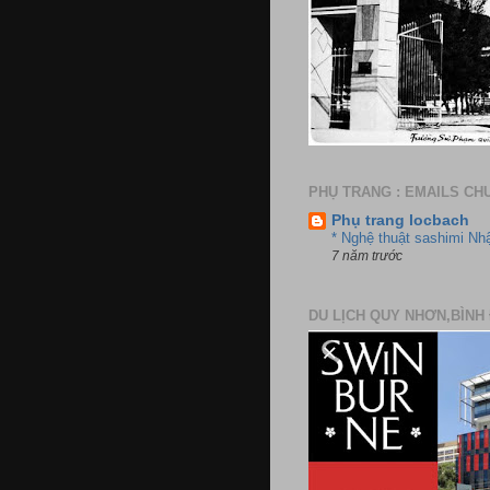
PHỤ TRANG : EMAILS CH
Phụ trang locbach
* Nghệ thuật sashimi Nh
7 năm trước
DU LỊCH QUY NHƠN,BÌNH 