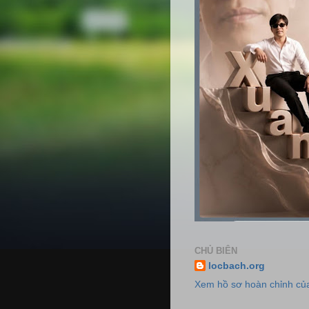
CHỦ BIÊN
locbach.org
Xem hồ sơ hoàn chỉnh của