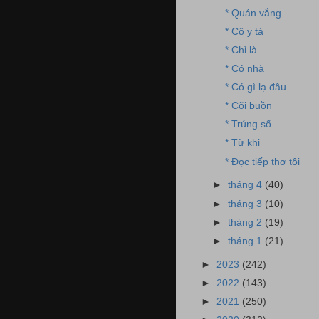
* Quán vắng
* Cô y tá
* Chỉ là
* Có nhà
* Có gì lạ đâu
* Cõi buồn
* Trúng số
* Từ khi
* Đọc tiếp thơ tôi
►
tháng 4
(40)
►
tháng 3
(10)
►
tháng 2
(19)
►
tháng 1
(21)
►
2023
(242)
►
2022
(143)
►
2021
(250)