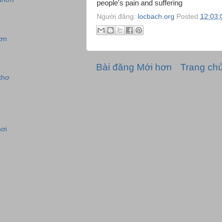
people's pain and suffering
Người đăng:
locbach.org
Posted
12:03:
ơn
Bài đăng Mới hơn
Trang ch
thơ
hơi