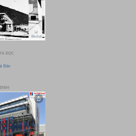
ƯA ĐỌC
ật Bản
ĐỊNH