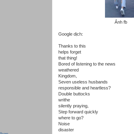
Ảnh fb
Google dịch:
Thanks to this
helps forget
that thing!
Bored of listening to the news
weathered
Kingdom,
Seven useless husbands
responsible and heartless?
Double buttocks
writhe
silently praying,
Step forward quickly
where to go?
Noise
disaster
Nhơn