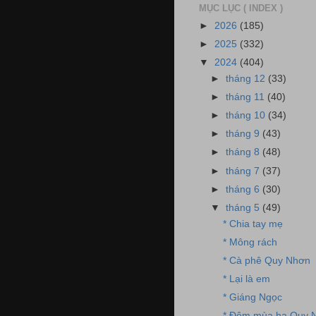
MỤC LỤC ( INDEX )
►
2026
(185)
►
2025
(332)
▼
2024
(404)
►
tháng 12
(33)
►
tháng 11
(40)
►
tháng 10
(34)
►
tháng 9
(43)
►
tháng 8
(48)
►
tháng 7
(37)
►
tháng 6
(30)
▼
tháng 5
(49)
* Chia tay mẹ
* Mông rách
* Cà phê Quy Nhơn
* Lại là em
* Giáng Ngọc
* Đêm mùa hạ Quy 