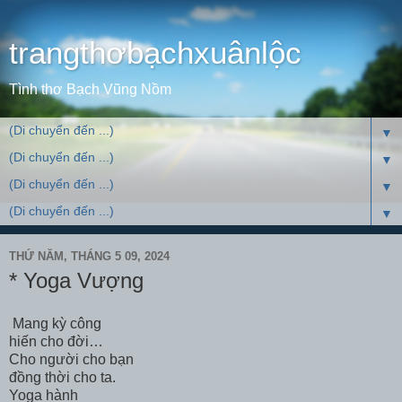
trangthơbạchxuânlộc
Tình thơ Bạch Vũng Nồm
▼
▼
▼
▼
THỨ NĂM, THÁNG 5 09, 2024
* Yoga Vượng
Mang kỳ công
hiến cho đời…
Cho người cho bạn
đồng thời cho ta.
Yoga hành